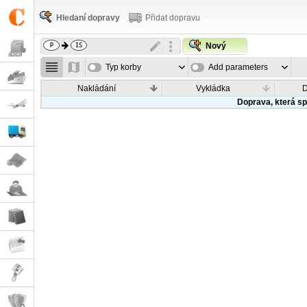
Hledaní dopravy
Přidat dopravu
Nový
Typ korby
Add parameters
Nakládání
Vykládka
Doprava, která sp