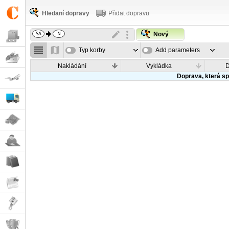
Hledaní dopravy
Přidat dopravu
Nový
Typ korby
Add parameters
Nakládání
Vykládka
Doprava, která sp