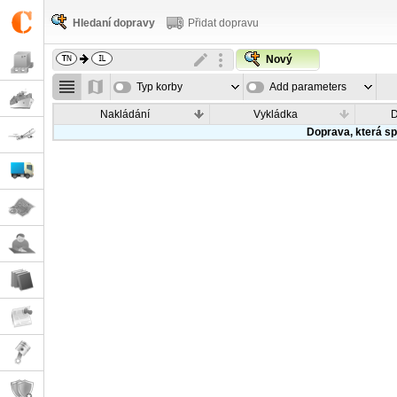
Hledaní dopravy
Přidat dopravu
Nový
Typ korby
Add parameters
Nakládání
Vykládka
Doprava, která sp